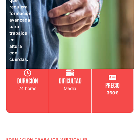
que
requiera
formación
avanzada
para
trabajos
en
altura
con
cuerdas.
DURACIÓN
DIFICULTAD
Precio
24 horas
Media
360€
FORMACION TRABAJOS VERTICALES​