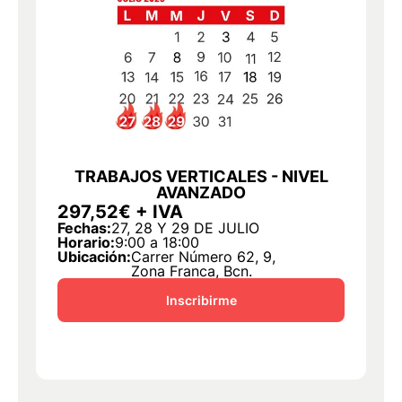
TRABAJOS VERTICALES - NIVEL
AVANZADO
297,52€ + IVA
2
Fechas:
27, 28 Y 29 DE JULIO
F
Horario:
9:00 a 18:00
Ho
Ubicación:
Carrer Número 62, 9,
U
Zona Franca, Bcn.
Inscribirme