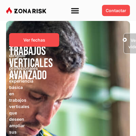
Contactar
Curso
Este
Ver fechas
Ve
curso
trabajos
víd
está
dirigido
verticales
a
profesionales
avanzado
con
experiencia
básica
en
trabajos
verticales
que
deseen
ampliar
sus