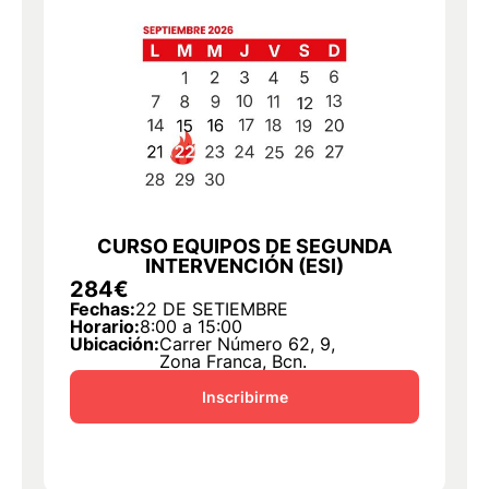
CURSO EQUIPOS DE SEGUNDA
INTERVENCIÓN (ESI)
284€
2
Fechas:
22 DE SETIEMBRE
F
Horario:
8:00 a 15:00
Ho
Ubicación:
Carrer Número 62, 9,
U
Zona Franca, Bcn.
Inscribirme