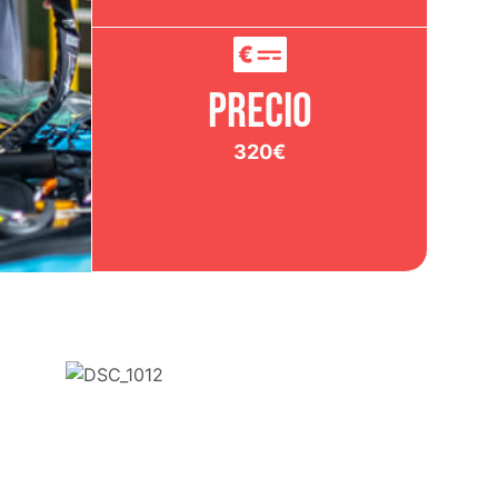
Precio
320€