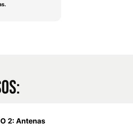
as.
OS:
CO 2: Antenas