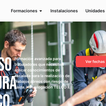
Formaciones
Instalaciones
Unidades 
so
Formación avanzada para
Ver fechas
trabajadores que necesiten
aplicar conocimientos de
ura
escalada para la realización de
trabajos aéreos con riesgo de
caída. Homologación TELCO II.
CO