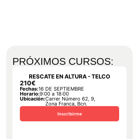
PRÓXIMOS CURSOS:
RESCATE EN ALTURA - TELCO
210€
2
Fechas:
16 DE SEPTIEMBRE
F
Horario:
9:00 a 18:00
Ho
Ubicación:
Carrer Número 62, 9,
U
Zona Franca, Bcn.
Inscribirme